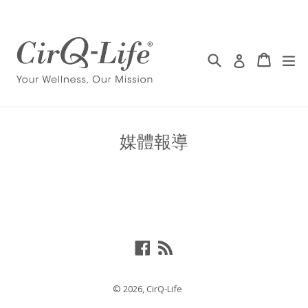
Skip
to
content
Search 搜尋
Cart 
Cart 
ex
Log in 登入
媒體報導
Facebook
RSS
© 2026,
CirQ-Life