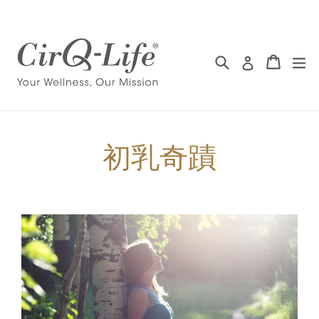
Skip
to
content
Search 搜尋
Cart 
Cart 
ex
Log in 登入
初乳奇蹟