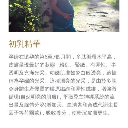
初乳精華
孕婦在懷孕的第6至7個月間，多肽循環水平高，
皮膚呈現最好的狀態 - 粉紅、緊緻、有彈性、半
透明及充滿光采。幼嫩肌膚如瓷白般透亮，這被
稱為孕婦的光采。這種漂亮的光采，是由於多肽
令身體生產優質的膠原纖維和彈性纖維，增強微
循環(自然明亮的肌膚)，平衡禿主神經系統的流
出量及腺體分泌(增加汞、血清素和合成代謝生長
因子等荷爾蒙)，吸收養分，使暗沉皮膚更生。