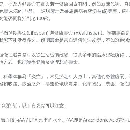
究，提及人類壽命其實與若干健康因素有關，例如新陳代謝、炎
是保護染色體末端的「帽」，這與衰老及罹患疾病有密切關係)等等，
裔能否同樣活到老100歲。
期壽命(Lifespan) 與健康壽命 (Healthspan)。預
狀態下能活得多久。預期壽命是來自遺傳無法改變，不如透過減
但慢性發炎是可以從生活習慣改變。從我多年的臨床經驗所得，
活方式，也能獲得健康及更理想的壽命。
，科學家稱為「炎症」，常見於老年人身上，當他們身體虛弱、
慢如吸煙、飲酒之外，暴露於環境毒素、化學物品、農藥、慢性
出現的話，以下有幾點可以注意：
調節血液內
AA / EPA
比率的水平。
(AA
即是
Arachidonic Acid
花生