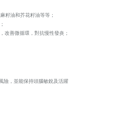
亞麻籽油和芥花籽油等等；
；
，改善微循環，對抗慢性發炎；
風險，並能保持頭腦敏銳及活躍