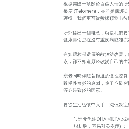
根據美國一項關於百歲人瑞的研
長度 (Telomere，亦即
獲得，我們更可從數據預測出後
研究提出一個概念，就是我們要平衡預
健康壽命是在沒有重疾病或殘疾
有如端粒是遺傳的故無法改變，
素，卻不知道原來改變自己的生
衰老同時伴隨著輕度的慢性發炎
致慢性發炎的原因，除了不良習
等亦是致炎的因素。
要從生活習慣中入手，減低炎症
進食魚油
DHA
和
EPA
以
脂肪酸，容易引發炎症
)
；