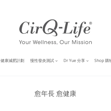
健康減肥計劃
慢性發炎測試
Dr Yue 分享
Shop 購
愈年長 愈健康