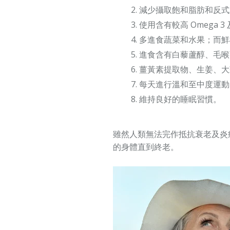
減少攝取飽和脂肪和反式脂
使用含有較高
Omega 3
多進食蔬菜和水果；而鮮
進食含有白藜蘆醇、毛喉
薑黃素提取物、生姜、大
每天進行溫和至中度運動
維持良好的睡眠習慣。
雖然人類無法完作抵抗衰老及炎
的身體直到終老。